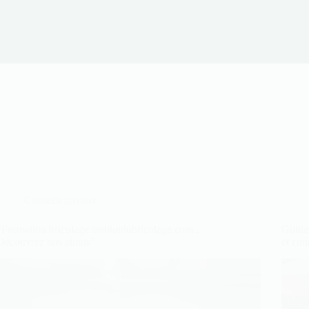
Conseils travaux
“Formation bricolage institutdubricolage.com :
Guide 
Découvrez nos atouts”
et con