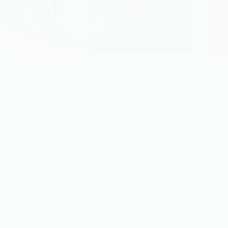
Votre jardin déborde et l’idée d’acheter un abri
Vous 
neuf vous freine ? Ce désordre n’est pas seulement
les po
visuel, il abîme aussi votre matériel. Pourtant, une
Une er
solution existe pour qui sait où chercher : trouver
effort
un abri de jardin à donner…
immang
Anne Sophie
24 décembre 2025
mais
Conseils travaux
“4 couches de peinture et toujours des traces : nos
3 couc
solutions”
Soluti