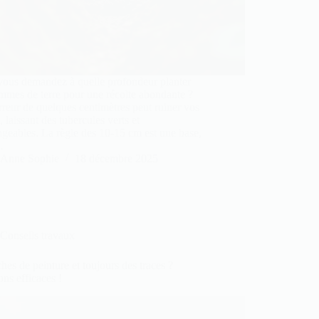
vous demandez à quelle profondeur planter
mmes de terre pour une récolte abondante ?
reur de quelques centimètres peut ruiner vos
s, laissant des tubercules verts et
eables. La règle des 10-15 cm est une base,
…
Anne Sophie
18 décembre 2025
Conseils travaux
hes de peinture et toujours des traces ?
ons efficaces !