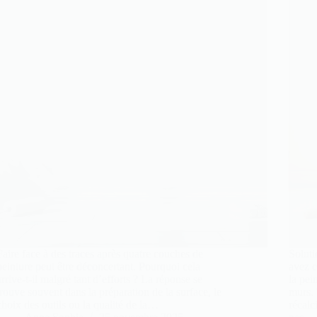
Faire face à des traces après quatre couches de
Soluti
peinture peut être déconcertant. Pourquoi cela
avez c
arrive-t-il malgré tant d’efforts ? La réponse se
la pei
trouve souvent dans la préparation de la surface, le
murs. 
choix des outils ou la qualité de la…
récalc