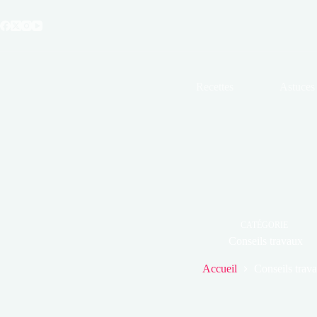
Passer
au
contenu
Recettes
Astuces
CATÉGORIE
Conseils travaux
Accueil
Conseils trav