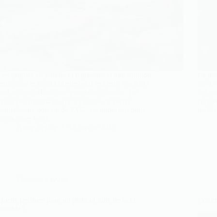
Les plaques de parement représentent une solution
La pei
esthétique et fonctionnelle pour embellir vos murs
qu’un 
tout en leur offrant une protection durable. Le
des ex
choix des matériaux, qu’il s’agisse de pierre
risque
naturelle, de bois ou de PVC, est important pour
matièr
harmoniser votre…
Anne Sophie
12 janvier 2025
Conseils travaux
Quelle peinture pour un plafond salle de bain
Comme
humide ?