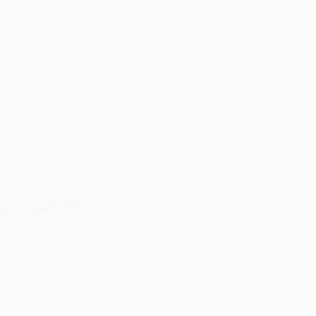
ons efficaces pour traces de peinture Vous
onsacré du temps, des efforts et, bien sûr, de
nture pour donner un coup de neuf à vos
Trois couches plus tard, des traces
itrantes persistent. C’est frustrant, n’est-ce