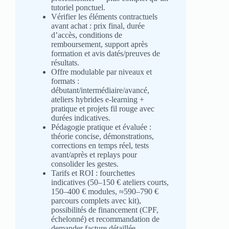
tutoriel ponctuel.
Vérifier les éléments contractuels
avant achat : prix final, durée
d’accès, conditions de
remboursement, support après
formation et avis datés/preuves de
résultats.
Offre modulable par niveaux et
formats :
débutant/intermédiaire/avancé,
ateliers hybrides e‑learning +
pratique et projets fil rouge avec
durées indicatives.
Pédagogie pratique et évaluée :
théorie concise, démonstrations,
corrections en temps réel, tests
avant/après et replays pour
consolider les gestes.
Tarifs et ROI : fourchettes
indicatives (50–150 € ateliers courts,
150–400 € modules, ≈590–790 €
parcours complets avec kit),
possibilités de financement (CPF,
échelonné) et recommandation de
demander facture détaillée.