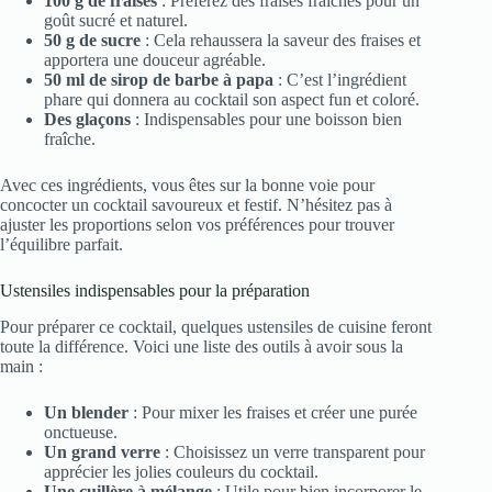
100 g de fraises
: Préférez des fraises fraîches pour un
goût sucré et naturel.
50 g de sucre
: Cela rehaussera la saveur des fraises et
apportera une douceur agréable.
50 ml de sirop de barbe à papa
: C’est l’ingrédient
phare qui donnera au cocktail son aspect fun et coloré.
Des glaçons
: Indispensables pour une boisson bien
fraîche.
Avec ces ingrédients, vous êtes sur la bonne voie pour
concocter un cocktail savoureux et festif. N’hésitez pas à
ajuster les proportions selon vos préférences pour trouver
l’équilibre parfait.
Ustensiles indispensables pour la préparation
Pour préparer ce cocktail, quelques ustensiles de cuisine feront
toute la différence. Voici une liste des outils à avoir sous la
main :
Un blender
: Pour mixer les fraises et créer une purée
onctueuse.
Un grand verre
: Choisissez un verre transparent pour
apprécier les jolies couleurs du cocktail.
Une cuillère à mélange
: Utile pour bien incorporer le