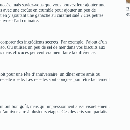
succès, mais saviez-vous que vous pouvez leur ajouter une
Br
s avec une croûte en crumble pour ajouter un peu de
et
at en y ajoutant une ganache au caramel salé ? Ces petites
uvres d’art culinaire.
ncorporer des ingrédients
secrets
. Par exemple, l’ajout d’un
cao. Ou utilisez un peu de
sel
de mer dans vos biscuits aux
es mais efficaces peuvent vraiment faire la différence.
soit pour une fête d’anniversaire, un dîner entre amis ou
cette idéale. Les recettes sont conçues pour être facilement
nt ont bon goût, mais qui impressionnent aussi visuellement.
anniversaire à plusieurs étages. Ces desserts sont parfaits