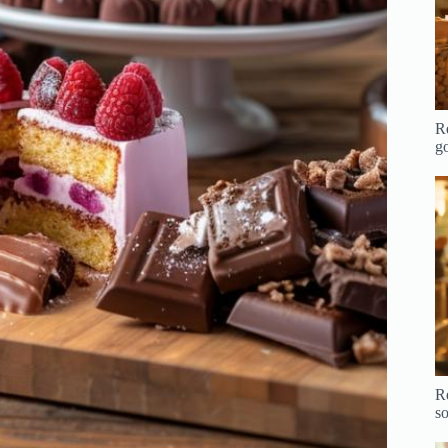
Re
g
Re
so