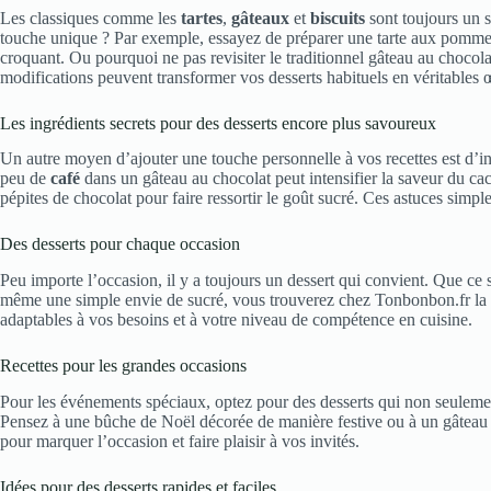
Les classiques comme les
tartes
,
gâteaux
et
biscuits
sont toujours un 
touche unique ? Par exemple, essayez de préparer une tarte aux pomme
croquant. Ou pourquoi ne pas revisiter le traditionnel gâteau au chocol
modifications peuvent transformer vos desserts habituels en véritables œ
Les ingrédients secrets pour des desserts encore plus savoureux
Un autre moyen d’ajouter une touche personnelle à vos recettes est d’i
peu de
café
dans un gâteau au chocolat peut intensifier la saveur du ca
pépites de chocolat pour faire ressortir le goût sucré. Ces astuces simpl
Des desserts pour chaque occasion
Peu importe l’occasion, il y a toujours un dessert qui convient. Que ce 
même une simple envie de sucré, vous trouverez chez Tonbonbon.fr la re
adaptables à vos besoins et à votre niveau de compétence en cuisine.
Recettes pour les grandes occasions
Pour les événements spéciaux, optez pour des desserts qui non seuleme
Pensez à une bûche de Noël décorée de manière festive ou à un gâteau d’
pour marquer l’occasion et faire plaisir à vos invités.
Idées pour des desserts rapides et faciles