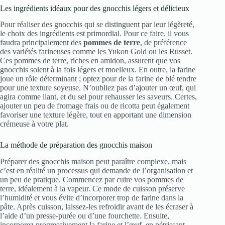
Les ingrédients idéaux pour des gnocchis légers et délicieux
Pour réaliser des gnocchis qui se distinguent par leur légèreté,
le choix des ingrédients est primordial. Pour ce faire, il vous
faudra principalement des
pommes de terre
, de préférence
des variétés farineuses comme les Yukon Gold ou les Russet.
Ces pommes de terre, riches en amidon, assurent que vos
gnocchis soient à la fois légers et moelleux. En outre, la farine
joue un rôle déterminant ; optez pour de la farine de blé tendre
pour une texture soyeuse. N’oubliez pas d’ajouter un œuf, qui
agira comme liant, et du sel pour rehausser les saveurs. Certes,
ajouter un peu de fromage frais ou de ricotta peut également
favoriser une texture légère, tout en apportant une dimension
crémeuse à votre plat.
La méthode de préparation des gnocchis maison
Préparer des gnocchis maison peut paraître complexe, mais
c’est en réalité un processus qui demande de l’organisation et
un peu de pratique. Commencez par cuire vos pommes de
terre, idéalement à la vapeur. Ce mode de cuisson préserve
l’humidité et vous évite d’incorporer trop de farine dans la
pâte. Après cuisson, laissez-les refroidir avant de les écraser à
l’aide d’un presse-purée ou d’une fourchette. Ensuite,
incorporez progressivement la farine et l’œuf, en pétrissant