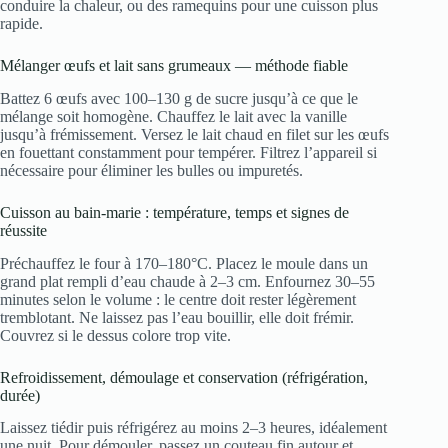
conduire la chaleur, ou des ramequins pour une cuisson plus
rapide.
Mélanger œufs et lait sans grumeaux — méthode fiable
Battez 6 œufs avec 100–130 g de sucre jusqu’à ce que le
mélange soit homogène. Chauffez le lait avec la vanille
jusqu’à frémissement. Versez le lait chaud en filet sur les œufs
en fouettant constamment pour tempérer. Filtrez l’appareil si
nécessaire pour éliminer les bulles ou impuretés.
Cuisson au bain-marie : température, temps et signes de
réussite
Préchauffez le four à 170–180°C. Placez le moule dans un
grand plat rempli d’eau chaude à 2–3 cm. Enfournez 30–55
minutes selon le volume : le centre doit rester légèrement
tremblotant. Ne laissez pas l’eau bouillir, elle doit frémir.
Couvrez si le dessus colore trop vite.
Refroidissement, démoulage et conservation (réfrigération,
durée)
Laissez tiédir puis réfrigérez au moins 2–3 heures, idéalement
une nuit. Pour démouler, passez un couteau fin autour et